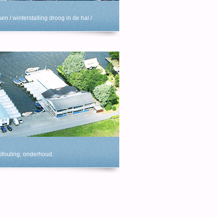
en / winterstalling droog in de hal /
ifouling, onderhoud.