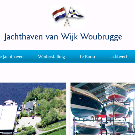
Jachthaven van Wijk Woubrugge
e Jachthaven
Winterstalling
Te Koop
Jachtwerf