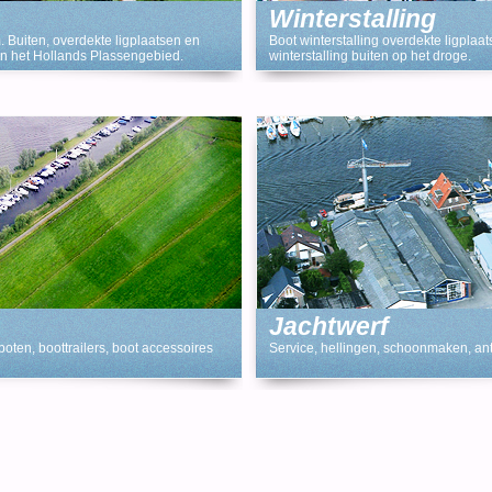
Winterstalling
m. Buiten, overdekte ligplaatsen en
Boot winterstalling overdekte ligplaats
 in het Hollands Plassengebied.
winterstalling buiten op het droge.
assemermeer, Wijde Aa.
Jachtwerf
boten, boottrailers, boot accessoires
Service, hellingen, schoonmaken, ant