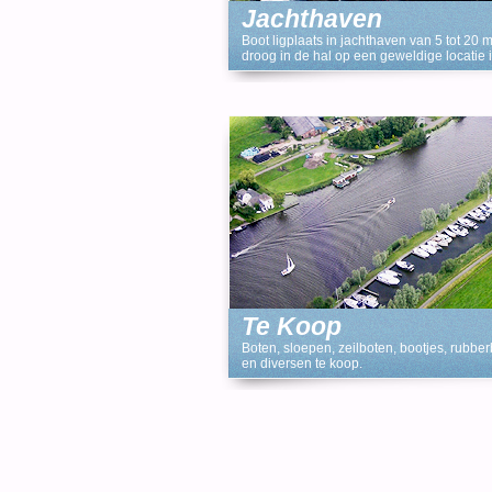
Jachthaven
Boot ligplaats in jachthaven van 5 tot 20 
droog in de hal op een geweldige locatie
Jachthaven Woubrugge Zuid Holland, Bra
Te Koop
Boten, sloepen, zeilboten, bootjes, rubber
en diversen te koop.