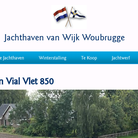
Jachthaven van Wijk Woubrugge
e Jachthaven
Winterstalling
Te Koop
Jachtwerf
n Vial Vlet 850