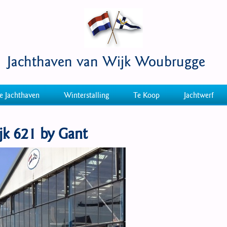
Jachthaven van Wijk Woubrugge
e Jachthaven
Winterstalling
Te Koop
Jachtwerf
 621 by Gant