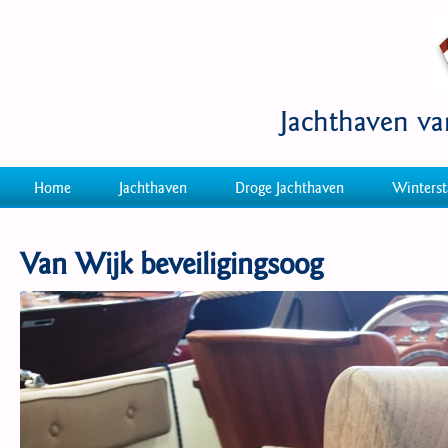
Jachthaven v
Home
Jachthaven
Droge Jachthaven
Winterst
Van Wijk beveiligingsoog