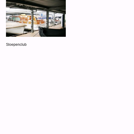
Sloepenclub