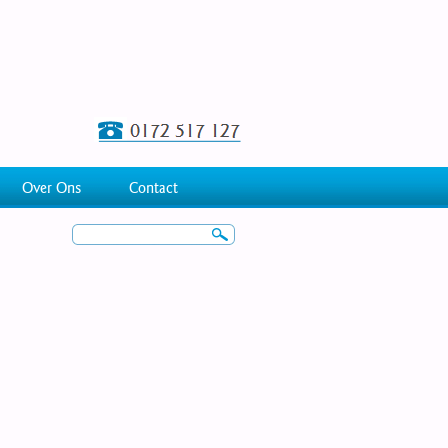
Over Ons
Contact