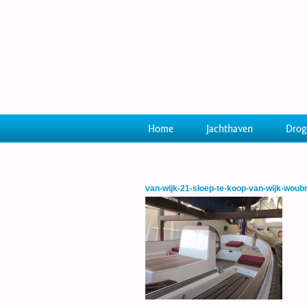
Home
Jachthaven
Drog
van-wijk-21-sloep-te-koop-van-wijk-woub